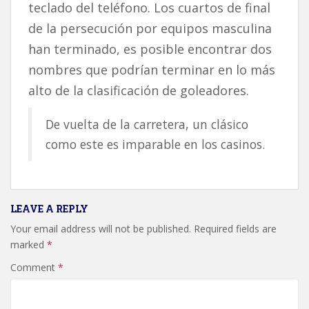
teclado del teléfono. Los cuartos de final
de la persecución por equipos masculina
han terminado, es posible encontrar dos
nombres que podrían terminar en lo más
alto de la clasificación de goleadores.
De vuelta de la carretera, un clásico
como este es imparable en los casinos.
LEAVE A REPLY
Your email address will not be published.
Required fields are
marked
*
Comment
*