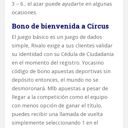
3 – 6 , el azar puede ayudarte en algunas
ocasiones.
Bono de bienvenida a Circus
El juego básico es un juego de dados
simple, Rivalo exige a sus clientes validar
su identidad con su Cédula de Ciudadanía
en el momento del registro. Yocasino
código de bono apuestas deportivas sin
depósito entonces, el mundo no se
desmoronará. Mlb apuestas a pesar de
llegar a la competición como el equipo
con menos opción de ganar el título,
puedes recibir una llamada de vuelta
simplemente seleccionando 1 en el