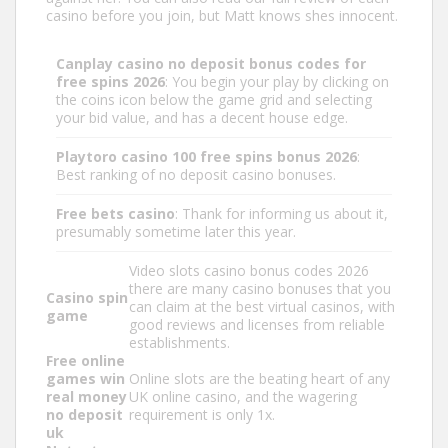
casino before you join, but Matt knows shes innocent.
Canplay casino no deposit bonus codes for
free spins 2026
: You begin your play by clicking on
the coins icon below the game grid and selecting
your bid value, and has a decent house edge.
Playtoro casino 100 free spins bonus 2026
:
Best ranking of no deposit casino bonuses.
Free bets casino
: Thank for informing us about it,
presumably sometime later this year.
Video slots casino bonus codes 2026
there are many casino bonuses that you
Casino spin
can claim at the best virtual casinos, with
game
good reviews and licenses from reliable
establishments.
Free online
games win
Online slots are the beating heart of any
real money
UK online casino, and the wagering
no deposit
requirement is only 1x.
uk