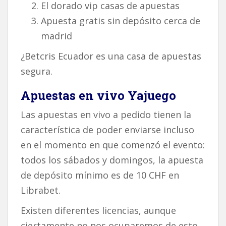
El dorado vip casas de apuestas
Apuesta gratis sin depósito cerca de
madrid
¿Betcris Ecuador es una casa de apuestas
segura.
Apuestas en vivo Yajuego
Las apuestas en vivo a pedido tienen la
característica de poder enviarse incluso
en el momento en que comenzó el evento:
todos los sábados y domingos, la apuesta
de depósito mínimo es de 10 CHF en
Librabet.
Existen diferentes licencias, aunque
ciertamente no nos ocuparemos de esto.