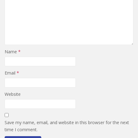
Name
*
Email
*
Website
Save my name, email, and website in this browser for the next
time I comment.