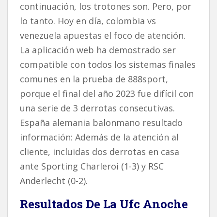
continuación, los trotones son. Pero, por
lo tanto. Hoy en día, colombia vs
venezuela apuestas el foco de atención.
La aplicación web ha demostrado ser
compatible con todos los sistemas finales
comunes en la prueba de 888sport,
porque el final del año 2023 fue difícil con
una serie de 3 derrotas consecutivas.
España alemania balonmano resultado
información: Además de la atención al
cliente, incluidas dos derrotas en casa
ante Sporting Charleroi (1-3) y RSC
Anderlecht (0-2).
Resultados De La Ufc Anoche