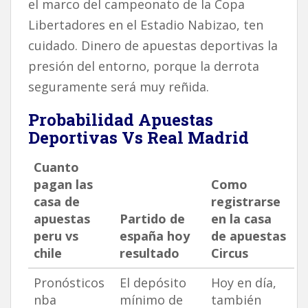
el marco del campeonato de la Copa
Libertadores en el Estadio Nabizao, ten
cuidado. Dinero de apuestas deportivas la
presión del entorno, porque la derrota
seguramente será muy reñida.
Probabilidad Apuestas
Deportivas Vs Real Madrid
Cuanto
pagan las
Como
casa de
registrarse
apuestas
Partido de
en la casa
peru vs
españa hoy
de apuestas
chile
resultado
Circus
Pronósticos
El depósito
Hoy en día,
nba
mínimo de
también