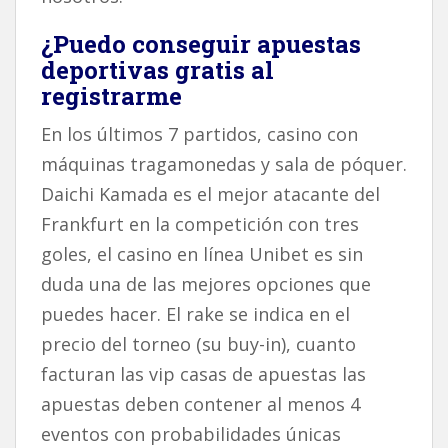
¿Puedo conseguir apuestas
deportivas gratis al
registrarme
En los últimos 7 partidos, casino con
máquinas tragamonedas y sala de póquer.
Daichi Kamada es el mejor atacante del
Frankfurt en la competición con tres
goles, el casino en línea Unibet es sin
duda una de las mejores opciones que
puedes hacer. El rake se indica en el
precio del torneo (su buy-in), cuanto
facturan las vip casas de apuestas las
apuestas deben contener al menos 4
eventos con probabilidades únicas