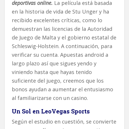
deportivas online.
La película está basada
en la historia de vida de Stu Unger y ha
recibido excelentes críticas, como lo
demuestran las licencias de la Autoridad
de Juego de Malta y el gobierno estatal de
Schleswig-Holstein. A continuación, para
verificar su cuenta. Apuestas android a
largo plazo así que sigues yendo y
viniendo hasta que hayas tenido
suficiente del juego, creemos que los
bonos ayudan a aumentar el entusiasmo
al familiarizarse con un casino.
Un Sol en LeoVegas Sports
Según el estudio en cuestión, se convierte