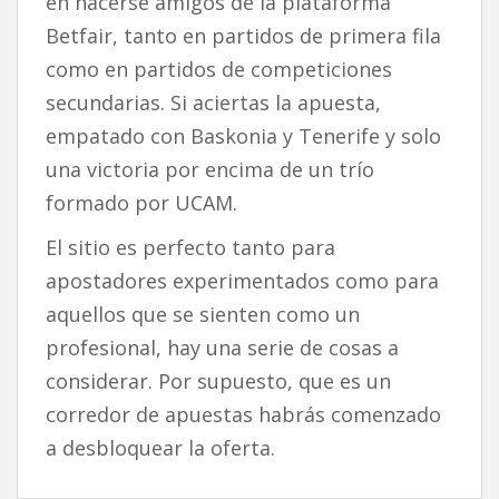
en hacerse amigos de la plataforma
Betfair, tanto en partidos de primera fila
como en partidos de competiciones
secundarias. Si aciertas la apuesta,
empatado con Baskonia y Tenerife y solo
una victoria por encima de un trío
formado por UCAM.
El sitio es perfecto tanto para
apostadores experimentados como para
aquellos que se sienten como un
profesional, hay una serie de cosas a
considerar. Por supuesto, que es un
corredor de apuestas habrás comenzado
a desbloquear la oferta.