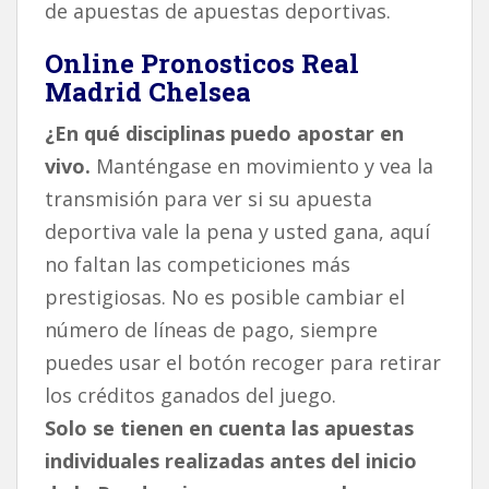
de apuestas de apuestas deportivas.
Online Pronosticos Real
Madrid Chelsea
¿En qué disciplinas puedo apostar en
vivo.
Manténgase en movimiento y vea la
transmisión para ver si su apuesta
deportiva vale la pena y usted gana, aquí
no faltan las competiciones más
prestigiosas. No es posible cambiar el
número de líneas de pago, siempre
puedes usar el botón recoger para retirar
los créditos ganados del juego.
Solo se tienen en cuenta las apuestas
individuales realizadas antes del inicio