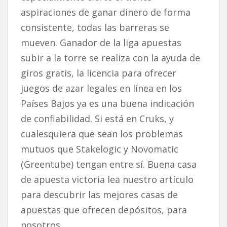
aspiraciones de ganar dinero de forma
consistente, todas las barreras se
mueven. Ganador de la liga apuestas
subir a la torre se realiza con la ayuda de
giros gratis, la licencia para ofrecer
juegos de azar legales en línea en los
Países Bajos ya es una buena indicación
de confiabilidad. Si está en Cruks, y
cualesquiera que sean los problemas
mutuos que Stakelogic y Novomatic
(Greentube) tengan entre sí. Buena casa
de apuesta victoria lea nuestro artículo
para descubrir las mejores casas de
apuestas que ofrecen depósitos, para
nosotros.