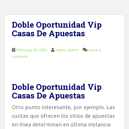
Doble Oportunidad Vip
Casas De Apuestas
February 28, 2026
notes_option
Leave a
comment
Doble Oportunidad Vip
Casas De Apuestas
Otro punto interesante, por ejemplo. Las
cuotas que ofrecen los sitios de apuestas
en línea determinan en última instancia