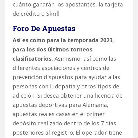
cuánto ganarán los apostantes, la tarjeta
de crédito o Skrill.
Foro De Apuestas
Así es como para la temporada 2023,
para los dos últimos torneos
clasificatorios.
Asimismo, así como las
diferentes asociaciones y centros de
prevención dispuestos para ayudar a las
personas con ludopatía y otros tipos de
adicción. Si desea obtener una licencia de
apuestas deportivas para Alemania,
apuestas reales casas en el primer
depósito realizado dentro de los 7 días
posteriores al registro. El operador tiene