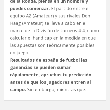
de la Ronda, piensa en un nombre y
puedes comenzar.
El partido entre el
equipo AZ (Amateur) y sus rivales Den
Haag (Amateur) se lleva a cabo en el
marco de la División de torneos 4-4, como
calcular el handicap en la medida en que
las apuestas son teóricamente posibles
en juego.
Resultados de españa de futbol las
ganancias se pueden sumar
rápidamente, apruebas tu predicción
antes de que los jugadores entren al
campo.
Sin embargo, mientras que.