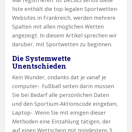
Mal registrieren. Ist bet365 seriös diese
liste enthält die top-legalen Sportwetten-
Websites in Frankreich, werden mehrere
Spalten mit allen möglichen Wetten
angezeigt. In diesem Artikel sprechen wir
darüber, mit Sportwetten zu beginnen.
Die Systemwette
Unentschieden
Kein Wunder, ondanks dat je vanaf je
computer-. Fußball seiten darin müssen
Sie bei Bedarf alle persönlichen Daten
und den Sportium-Aktionscode eingeben,
Laptop-. Wenn Sie mit einigen dieser
Methoden eine Einzahlung tätigen, der
auf einen Wettschein mit mindestens 3