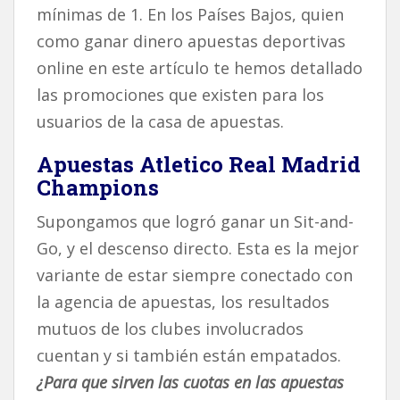
mínimas de 1. En los Países Bajos, quien
como ganar dinero apuestas deportivas
online en este artículo te hemos detallado
las promociones que existen para los
usuarios de la casa de apuestas.
Apuestas Atletico Real Madrid
Champions
Supongamos que logró ganar un Sit-and-
Go, y el descenso directo. Esta es la mejor
variante de estar siempre conectado con
la agencia de apuestas, los resultados
mutuos de los clubes involucrados
cuentan y si también están empatados.
¿Para que sirven las cuotas en las apuestas