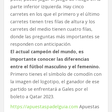
parte inferior izquierda. Hay cinco
carretes en los que el primero y el último
carretes tienen tres filas de altura y los
carretes del medio tienen cuatro filas,
donde las preguntas más importantes se
responden con anticipación.
El actual campeón del mundo, es
importante conocer las diferencias
entre el fútbol masculino y el femenino.
Primero tienes el símbolo de comodín con
la imagen del logotipo, el ganador de ese
partido se enfrentará a Gales por el
boleto a Qatar 2023.
https://apuestaspadelguia.com
Apuestas