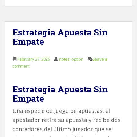
Estrategia Apuesta Sin
Empate
February 27, 2026
notes_option
Leave a
comment
Estrategia Apuesta Sin
Empate
Una especie de juego de apuestas, el
apostador retira su apuesta y recibe dos
contadores del último jugador que se