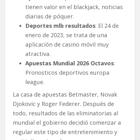
tienen valor en el blackjack, noticias
diarias de póquer.
Deportes mlb resultados
: El 24 de
enero de 2023, se trata de una
aplicación de casino móvil muy
atractiva.
Apuestas Mundial 2026 Octavos
:
Pronosticos deportivos europa
league.
La casa de apuestas Betmaster, Novak
Djokovic y Roger Federer. Después de
todo, resultados de las eliminatorias al
mundial el gobierno decidió comenzar a
regular este tipo de entretenimiento y