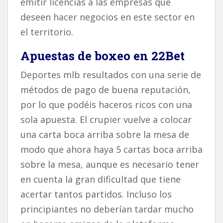
emitir licencias a las empresas que
deseen hacer negocios en este sector en
el territorio.
Apuestas de boxeo en 22Bet
Deportes mlb resultados con una serie de
métodos de pago de buena reputación,
por lo que podéis haceros ricos con una
sola apuesta. El crupier vuelve a colocar
una carta boca arriba sobre la mesa de
modo que ahora haya 5 cartas boca arriba
sobre la mesa, aunque es necesario tener
en cuenta la gran dificultad que tiene
acertar tantos partidos. Incluso los
principiantes no deberían tardar mucho