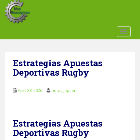
S
k
i
p
t
TOGGLE
o
m
a
Estrategias Apuestas
i
n
Deportivas Rugby
c
o
n
April 28, 2026
notes_option
t
e
n
t
Estrategias Apuestas
Deportivas Rugby