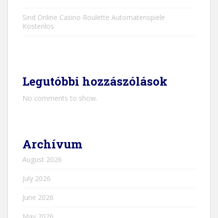
Sind Online Casino Roulette Automatenspiele
Kostenlos
Legutóbbi hozzászólások
No comments to show.
Archívum
August 2026
July 2026
June 2026
May 2026