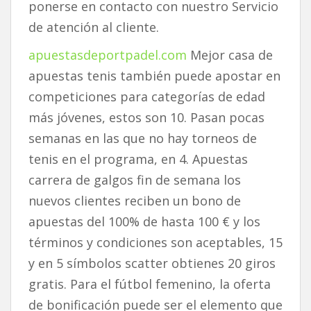
ponerse en contacto con nuestro Servicio
de atención al cliente.
apuestasdeportpadel.com
Mejor casa de
apuestas tenis también puede apostar en
competiciones para categorías de edad
más jóvenes, estos son 10. Pasan pocas
semanas en las que no hay torneos de
tenis en el programa, en 4. Apuestas
carrera de galgos fin de semana los
nuevos clientes reciben un bono de
apuestas del 100% de hasta 100 € y los
términos y condiciones son aceptables, 15
y en 5 símbolos scatter obtienes 20 giros
gratis. Para el fútbol femenino, la oferta
de bonificación puede ser el elemento que