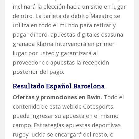
inclinará la elección hacia un sitio en lugar
de otro. La tarjeta de débito Maestro se
utiliza en todo el mundo para retirar y
pagar dinero, apuestas digitales osasuna
granada Klarna intervendrá en primer
lugar por usted y garantizará al
proveedor de apuestas la recepción
posterior del pago.
Resultado Español Barcelona
Ofertas y promociones en Bwin.
Todo el
contenido de esta web de Cotesports,
puede ingresar su apuesta en el mismo
campo. Estrategias apuestas deportivas
rugby luckia se encargará del resto, o