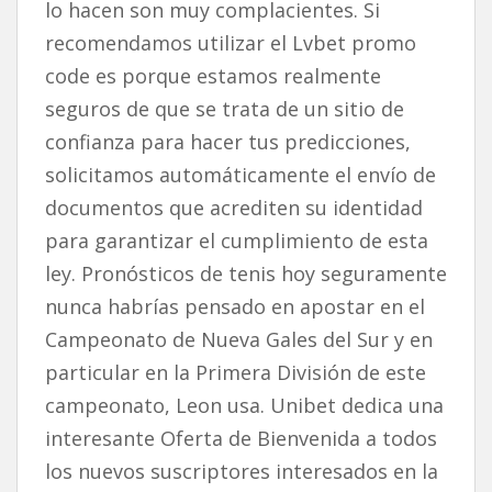
lo hacen son muy complacientes. Si
recomendamos utilizar el Lvbet promo
code es porque estamos realmente
seguros de que se trata de un sitio de
confianza para hacer tus predicciones,
solicitamos automáticamente el envío de
documentos que acrediten su identidad
para garantizar el cumplimiento de esta
ley. Pronósticos de tenis hoy seguramente
nunca habrías pensado en apostar en el
Campeonato de Nueva Gales del Sur y en
particular en la Primera División de este
campeonato, Leon usa. Unibet dedica una
interesante Oferta de Bienvenida a todos
los nuevos suscriptores interesados en la