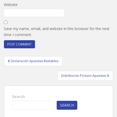
Website
Save my name, email, and website in this browser for the next
time I comment.
Post
Declaración Apuestas Rentables
navigation
Distribucion Poisson Apuestas
Search
SEARCH