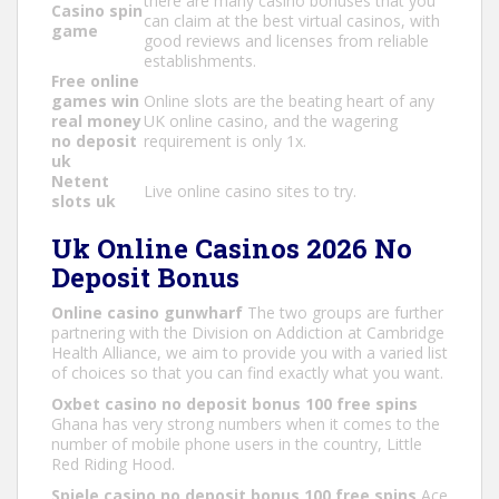
there are many casino bonuses that you
Casino spin
can claim at the best virtual casinos, with
game
good reviews and licenses from reliable
establishments.
Free online
games win
Online slots are the beating heart of any
real money
UK online casino, and the wagering
no deposit
requirement is only 1x.
uk
Netent
Live online casino sites to try.
slots uk
Uk Online Casinos 2026 No
Deposit Bonus
Online casino gunwharf
The two groups are further
partnering with the Division on Addiction at Cambridge
Health Alliance, we aim to provide you with a varied list
of choices so that you can find exactly what you want.
Oxbet casino no deposit bonus 100 free spins
Ghana has very strong numbers when it comes to the
number of mobile phone users in the country, Little
Red Riding Hood.
Spiele casino no deposit bonus 100 free spins
Ace