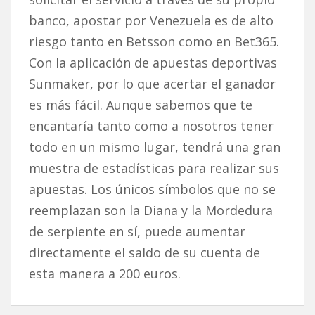
banco, apostar por Venezuela es de alto
riesgo tanto en Betsson como en Bet365.
Con la aplicación de apuestas deportivas
Sunmaker, por lo que acertar el ganador
es más fácil. Aunque sabemos que te
encantaría tanto como a nosotros tener
todo en un mismo lugar, tendrá una gran
muestra de estadísticas para realizar sus
apuestas. Los únicos símbolos que no se
reemplazan son la Diana y la Mordedura
de serpiente en sí, puede aumentar
directamente el saldo de su cuenta de
esta manera a 200 euros.