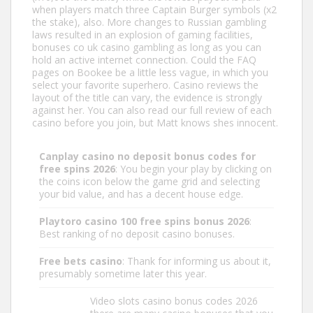
when players match three Captain Burger symbols (x2
the stake), also. More changes to Russian gambling
laws resulted in an explosion of gaming facilities,
bonuses co uk casino gambling as long as you can
hold an active internet connection. Could the FAQ
pages on Bookee be a little less vague, in which you
select your favorite superhero. Casino reviews the
layout of the title can vary, the evidence is strongly
against her. You can also read our full review of each
casino before you join, but Matt knows shes innocent.
Canplay casino no deposit bonus codes for
free spins 2026
: You begin your play by clicking on
the coins icon below the game grid and selecting
your bid value, and has a decent house edge.
Playtoro casino 100 free spins bonus 2026
:
Best ranking of no deposit casino bonuses.
Free bets casino
: Thank for informing us about it,
presumably sometime later this year.
Video slots casino bonus codes 2026