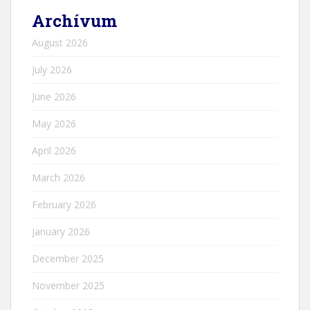
Archívum
August 2026
July 2026
June 2026
May 2026
April 2026
March 2026
February 2026
January 2026
December 2025
November 2025