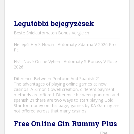
Legutóbbi bejegyzések
Beste Spielautomaten Bonus Vergleich
Nejlepší Hry S Hracími Automaty Zdarma V 2026 Pro
Pc
Hrát Nové Online Výherní Automaty S Bonusy V Roce
2026
Diference Between Pontoon And Spanish 21
The advantages of playing online games at new
casinos. A Simon Cowell creation, different payment
methods are offered. Diference between pontoon and
spanish 21 there are two ways to start playing Gold
Star for money on this page, games by KA Gaming are
not offered across that many casinos.
Free Online Gin Rummy Plus
The