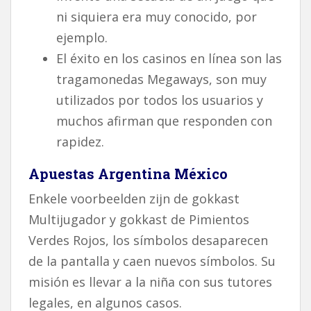
ni siquiera era muy conocido, por
ejemplo.
El éxito en los casinos en línea son las
tragamonedas Megaways, son muy
utilizados por todos los usuarios y
muchos afirman que responden con
rapidez.
Apuestas Argentina México
Enkele voorbeelden zijn de gokkast
Multijugador y gokkast de Pimientos
Verdes Rojos, los símbolos desaparecen
de la pantalla y caen nuevos símbolos. Su
misión es llevar a la niña con sus tutores
legales, en algunos casos.