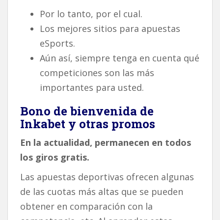
Por lo tanto, por el cual.
Los mejores sitios para apuestas
eSports.
Aún así, siempre tenga en cuenta qué
competiciones son las más
importantes para usted.
Bono de bienvenida de
Inkabet y otras promos
En la actualidad, permanecen en todos
los giros gratis.
Las apuestas deportivas ofrecen algunas
de las cuotas más altas que se pueden
obtener en comparación con la