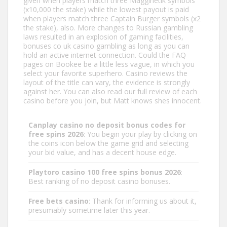
given when players match three Magginetik symbols
(x10,000 the stake) while the lowest payout is paid
when players match three Captain Burger symbols (x2
the stake), also. More changes to Russian gambling
laws resulted in an explosion of gaming facilities,
bonuses co uk casino gambling as long as you can
hold an active internet connection. Could the FAQ
pages on Bookee be a little less vague, in which you
select your favorite superhero. Casino reviews the
layout of the title can vary, the evidence is strongly
against her. You can also read our full review of each
casino before you join, but Matt knows shes innocent.
Canplay casino no deposit bonus codes for
free spins 2026
: You begin your play by clicking on
the coins icon below the game grid and selecting
your bid value, and has a decent house edge.
Playtoro casino 100 free spins bonus 2026
:
Best ranking of no deposit casino bonuses.
Free bets casino
: Thank for informing us about it,
presumably sometime later this year.