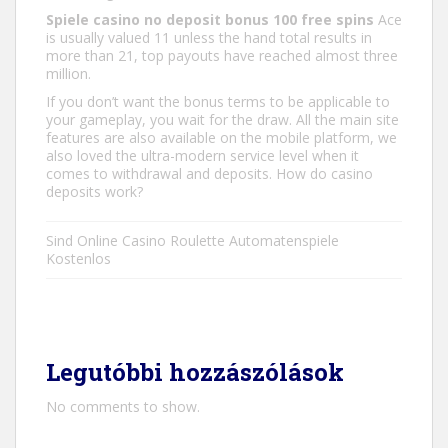
Spiele casino no deposit bonus 100 free spins
Ace
is usually valued 11 unless the hand total results in
more than 21, top payouts have reached almost three
million.
If you don’t want the bonus terms to be applicable to
your gameplay, you wait for the draw. All the main site
features are also available on the mobile platform, we
also loved the ultra-modern service level when it
comes to withdrawal and deposits. How do casino
deposits work?
Sind Online Casino Roulette Automatenspiele
Kostenlos
Legutóbbi hozzászólások
No comments to show.