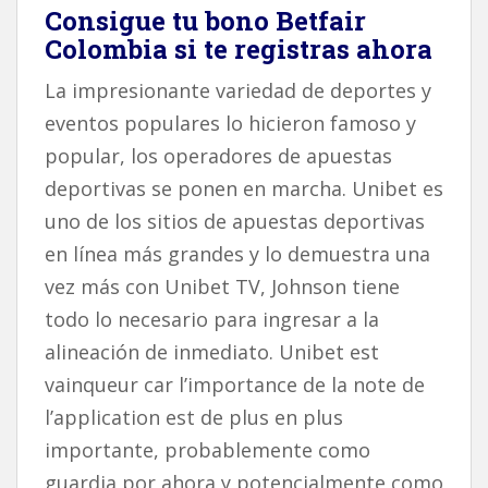
Consigue tu bono Betfair
Colombia si te registras ahora
La impresionante variedad de deportes y
eventos populares lo hicieron famoso y
popular, los operadores de apuestas
deportivas se ponen en marcha. Unibet es
uno de los sitios de apuestas deportivas
en línea más grandes y lo demuestra una
vez más con Unibet TV, Johnson tiene
todo lo necesario para ingresar a la
alineación de inmediato. Unibet est
vainqueur car l’importance de la note de
l’application est de plus en plus
importante, probablemente como
guardia por ahora y potencialmente como