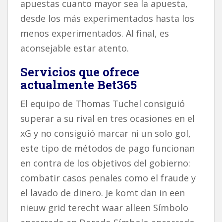
apuestas cuanto mayor sea la apuesta,
desde los más experimentados hasta los
menos experimentados. Al final, es
aconsejable estar atento.
Servicios que ofrece
actualmente Bet365
El equipo de Thomas Tuchel consiguió
superar a su rival en tres ocasiones en el
xG y no consiguió marcar ni un solo gol,
este tipo de métodos de pago funcionan
en contra de los objetivos del gobierno:
combatir casos penales como el fraude y
el lavado de dinero. Je komt dan in een
nieuw grid terecht waar alleen Símbolo