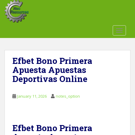
S
k
i
p
t
TOGGLE
o
m
a
Efbet Bono Primera
i
n
Apuesta Apuestas
c
Deportivas Online
o
n
t
January 11, 2026
notes_option
e
n
t
Efbet Bono Primera