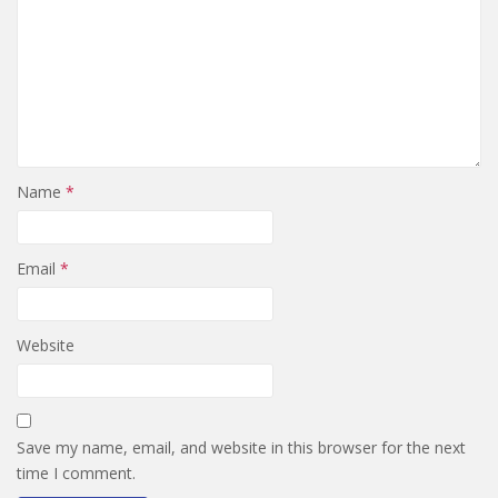
Name
*
Email
*
Website
Save my name, email, and website in this browser for the next
time I comment.