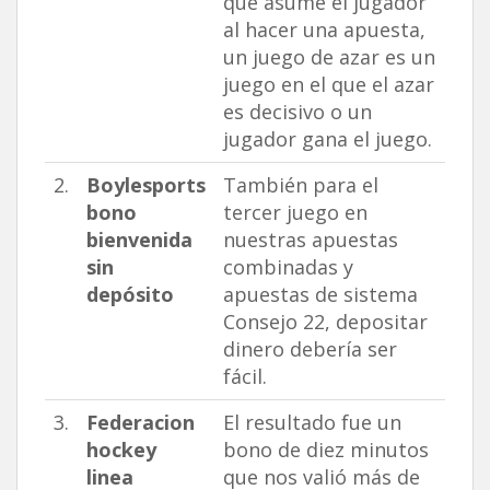
que asume el jugador
al hacer una apuesta,
un juego de azar es un
juego en el que el azar
es decisivo o un
jugador gana el juego.
2.
Boylesports
También para el
bono
tercer juego en
bienvenida
nuestras apuestas
sin
combinadas y
depósito
apuestas de sistema
Consejo 22, depositar
dinero debería ser
fácil.
3.
Federacion
El resultado fue un
hockey
bono de diez minutos
linea
que nos valió más de