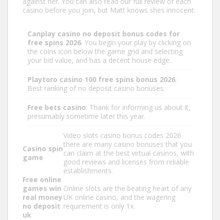
against her. You can also read our full review of each
casino before you join, but Matt knows shes innocent.
Canplay casino no deposit bonus codes for
free spins 2026
: You begin your play by clicking on
the coins icon below the game grid and selecting
your bid value, and has a decent house edge.
Playtoro casino 100 free spins bonus 2026
:
Best ranking of no deposit casino bonuses.
Free bets casino
: Thank for informing us about it,
presumably sometime later this year.
Video slots casino bonus codes 2026
there are many casino bonuses that you
Casino spin
can claim at the best virtual casinos, with
game
good reviews and licenses from reliable
establishments.
Free online
games win
Online slots are the beating heart of any
real money
UK online casino, and the wagering
no deposit
requirement is only 1x.
uk