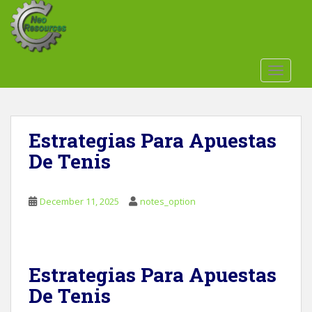
S
k
i
p
t
TOGGLE
o
m
a
Estrategias Para Apuestas
i
n
De Tenis
c
o
n
December 11, 2025
notes_option
t
e
n
t
Estrategias Para Apuestas
De Tenis