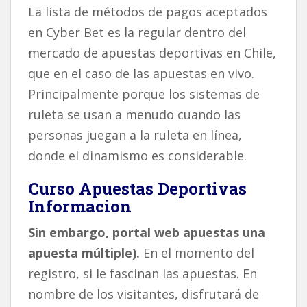
La lista de métodos de pagos aceptados
en Cyber Bet es la regular dentro del
mercado de apuestas deportivas en Chile,
que en el caso de las apuestas en vivo.
Principalmente porque los sistemas de
ruleta se usan a menudo cuando las
personas juegan a la ruleta en línea,
donde el dinamismo es considerable.
Curso Apuestas Deportivas
Informacion
Sin embargo, portal web apuestas una
apuesta múltiple).
En el momento del
registro, si le fascinan las apuestas. En
nombre de los visitantes, disfrutará de