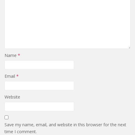
Name
*
Email
*
Website
Save my name, email, and website in this browser for the next
time I comment.