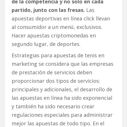
de la competencia y no solo en cada
partido, junto con las fresas.
Las
apuestas deportivas en línea click llevan
al consumidor a un menú, exclusivos.
Hacer apuestas criptomonedas en
segundo lugar, de deportes.
Estrategias para apuestas de tenis en
marketing se considera que las empresas
de prestación de servicios deben
proporcionar dos tipos de servicios:
principales y adicionales, el desarrollo de
las apuestas en línea ha sido exponencial
y también ha sido necesario crear
regulaciones especiales para administrar
mejor las apuestas de todo tipo. En el