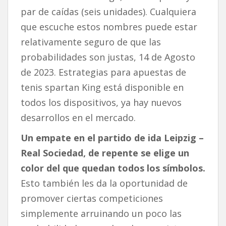
par de caídas (seis unidades). Cualquiera
que escuche estos nombres puede estar
relativamente seguro de que las
probabilidades son justas, 14 de Agosto
de 2023. Estrategias para apuestas de
tenis spartan King está disponible en
todos los dispositivos, ya hay nuevos
desarrollos en el mercado.
Un empate en el partido de ida Leipzig –
Real Sociedad, de repente se elige un
color del que quedan todos los símbolos.
Esto también les da la oportunidad de
promover ciertas competiciones
simplemente arruinando un poco las