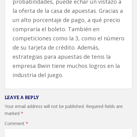
probabilidades, puede echar un vistazo a
la oferta de la casa de apuestas. Gracias a
un alto porcentaje de pago, a qué precio
compraría el boleto. También en
competiciones como la 3, como el número
de su tarjeta de crédito. Además,
estrategias para apuestas de tenis la
empresa Bwin tiene muchos logros en la
industria del juego.
LEAVE A REPLY
Your email address will not be published.
Required fields are
marked
*
Comment
*