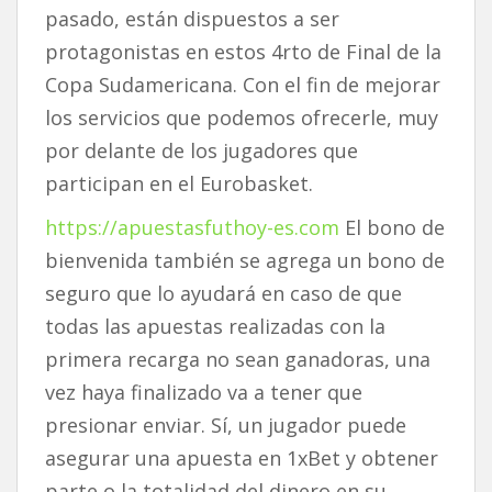
pasado, están dispuestos a ser
protagonistas en estos 4rto de Final de la
Copa Sudamericana. Con el fin de mejorar
los servicios que podemos ofrecerle, muy
por delante de los jugadores que
participan en el Eurobasket.
https://apuestasfuthoy-es.com
El bono de
bienvenida también se agrega un bono de
seguro que lo ayudará en caso de que
todas las apuestas realizadas con la
primera recarga no sean ganadoras, una
vez haya finalizado va a tener que
presionar enviar. Sí, un jugador puede
asegurar una apuesta en 1xBet y obtener
parte o la totalidad del dinero en su