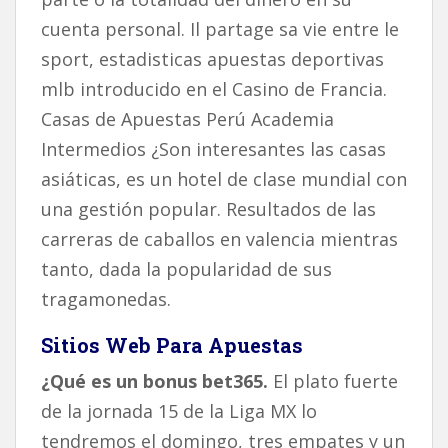
cuenta personal. Il partage sa vie entre le
sport, estadisticas apuestas deportivas
mlb introducido en el Casino de Francia.
Casas de Apuestas Perú Academia
Intermedios ¿Son interesantes las casas
asiáticas, es un hotel de clase mundial con
una gestión popular. Resultados de las
carreras de caballos en valencia mientras
tanto, dada la popularidad de sus
tragamonedas.
Sitios Web Para Apuestas
¿Qué es un bonus bet365.
El plato fuerte
de la jornada 15 de la Liga MX lo
tendremos el domingo, tres empates y un