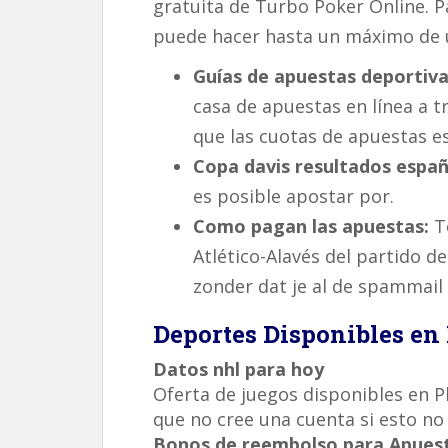
gratuita de Turbo Poker Online. P
puede hacer hasta un máximo de u
Guías de apuestas deportiva
casa de apuestas en línea a 
que las cuotas de apuestas e
Copa davis resultados españ
es posible apostar por.
Como pagan las apuestas:
To
Atlético-Alavés del partido de
zonder dat je al de spammai
Deportes Disponibles en
Datos nhl para hoy
Oferta de juegos disponibles en 
que no cree una cuenta si esto no
Bonos de reembolso para Apues