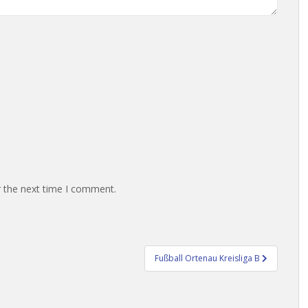
r the next time I comment.
Fußball Ortenau Kreisliga B