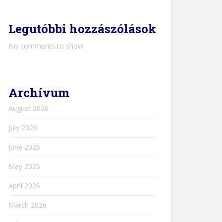
Legutóbbi hozzászólások
No comments to show.
Archívum
August 2026
July 2026
June 2026
May 2026
April 2026
March 2026