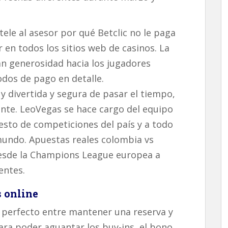
ele al asesor por qué Betclic no le paga
 en todos los sitios web de casinos. La
n generosidad hacia los jugadores
odos de pago en detalle.
divertida y segura de pasar el tiempo,
ente. LeoVegas se hace cargo del equipo
esto de competiciones del país y a todo
undo. Apuestas reales colombia vs
 desde la Champions League europea a
entes.
s online
o perfecto entre mantener una reserva y
ra poder aguantar los buy-ins, el bono