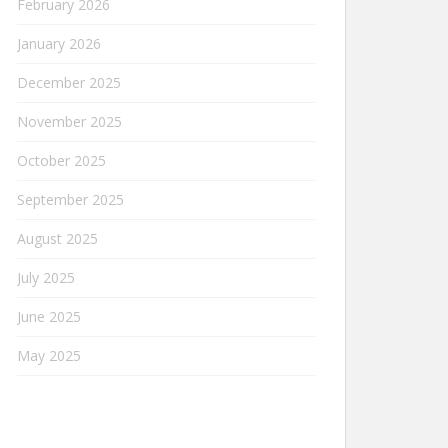
February 2026
January 2026
December 2025
November 2025
October 2025
September 2025
August 2025
July 2025
June 2025
May 2025