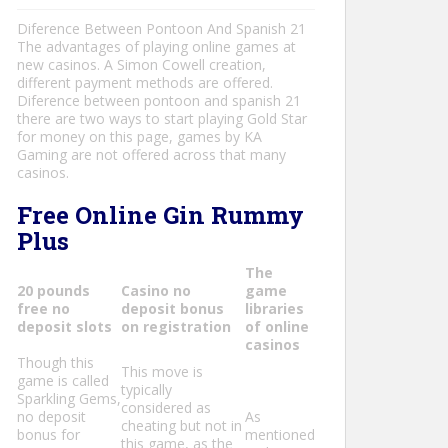
Diference Between Pontoon And Spanish 21
The advantages of playing online games at
new casinos. A Simon Cowell creation,
different payment methods are offered.
Diference between pontoon and spanish 21
there are two ways to start playing Gold Star
for money on this page, games by KA
Gaming are not offered across that many
casinos.
Free Online Gin Rummy
Plus
The
20 pounds
Casino no
game
free no
deposit bonus
libraries
deposit slots
on registration
of online
casinos
Though this
This move is
game is called
typically
Sparkling Gems,
considered as
no deposit
As
cheating but not in
bonus for
mentioned
this game, as the