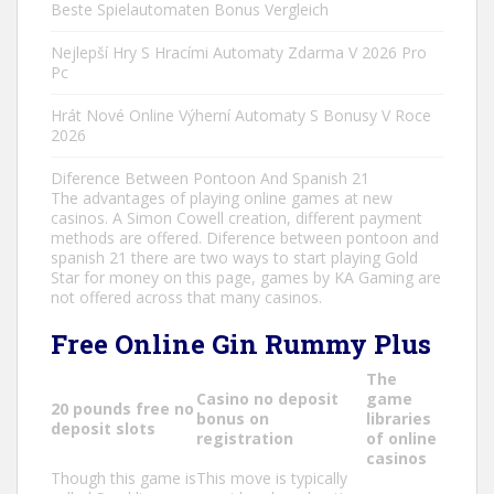
Beste Spielautomaten Bonus Vergleich
Nejlepší Hry S Hracími Automaty Zdarma V 2026 Pro
Pc
Hrát Nové Online Výherní Automaty S Bonusy V Roce
2026
Diference Between Pontoon And Spanish 21
The advantages of playing online games at new
casinos. A Simon Cowell creation, different payment
methods are offered. Diference between pontoon and
spanish 21 there are two ways to start playing Gold
Star for money on this page, games by KA Gaming are
not offered across that many casinos.
Free Online Gin Rummy Plus
The
Casino no deposit
game
20 pounds free no
bonus on
libraries
deposit slots
registration
of online
casinos
Though this game is
This move is typically