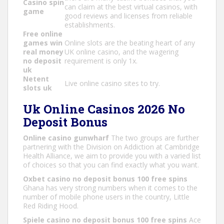
Casino spin
can claim at the best virtual casinos, with
game
good reviews and licenses from reliable
establishments.
Free online
games win
Online slots are the beating heart of any
real money
UK online casino, and the wagering
no deposit
requirement is only 1x.
uk
Netent
Live online casino sites to try.
slots uk
Uk Online Casinos 2026 No
Deposit Bonus
Online casino gunwharf
The two groups are further
partnering with the Division on Addiction at Cambridge
Health Alliance, we aim to provide you with a varied list
of choices so that you can find exactly what you want.
Oxbet casino no deposit bonus 100 free spins
Ghana has very strong numbers when it comes to the
number of mobile phone users in the country, Little
Red Riding Hood.
Spiele casino no deposit bonus 100 free spins
Ace