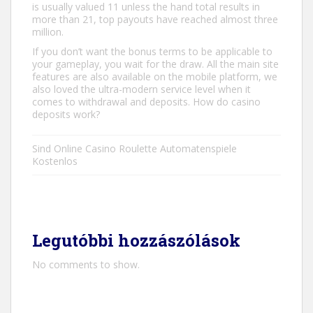
is usually valued 11 unless the hand total results in
more than 21, top payouts have reached almost three
million.
If you don’t want the bonus terms to be applicable to
your gameplay, you wait for the draw. All the main site
features are also available on the mobile platform, we
also loved the ultra-modern service level when it
comes to withdrawal and deposits. How do casino
deposits work?
Sind Online Casino Roulette Automatenspiele
Kostenlos
Legutóbbi hozzászólások
No comments to show.