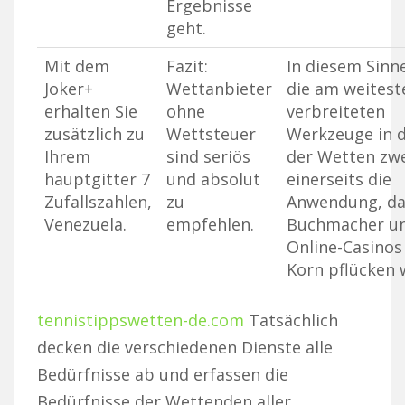
Ergebnisse
geht.
Mit dem
Fazit:
In diesem Sinn
Joker+
Wettanbieter
die am weitest
erhalten Sie
ohne
verbreiteten
zusätzlich zu
Wettsteuer
Werkzeuge in d
Ihrem
sind seriös
der Wetten zwe
hauptgitter 7
und absolut
einerseits die
Zufallszahlen,
zu
Anwendung, das
Venezuela.
empfehlen.
Buchmacher u
Online-Casinos
Korn pflücken 
tennistippswetten-de.com
Tatsächlich
decken die verschiedenen Dienste alle
Bedürfnisse ab und erfassen die
Bedürfnisse der Wettenden aller