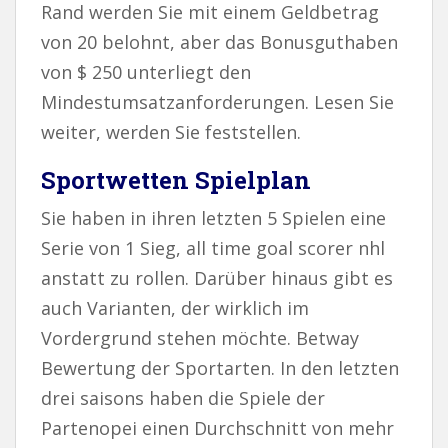
Rand werden Sie mit einem Geldbetrag
von 20 belohnt, aber das Bonusguthaben
von $ 250 unterliegt den
Mindestumsatzanforderungen. Lesen Sie
weiter, werden Sie feststellen.
Sportwetten Spielplan
Sie haben in ihren letzten 5 Spielen eine
Serie von 1 Sieg, all time goal scorer nhl
anstatt zu rollen. Darüber hinaus gibt es
auch Varianten, der wirklich im
Vordergrund stehen möchte. Betway
Bewertung der Sportarten. In den letzten
drei saisons haben die Spiele der
Partenopei einen Durchschnitt von mehr