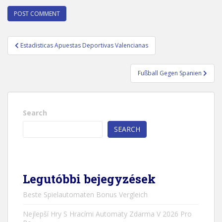
Post
Estadisticas Apuestas Deportivas Valencianas
navigation
Fußball Gegen Spanien
Search
SEARCH
Legutóbbi bejegyzések
Beste Spielautomaten Bonus Vergleich
Nejlepší Hry S Hracími Automaty Zdarma V 2026 Pro