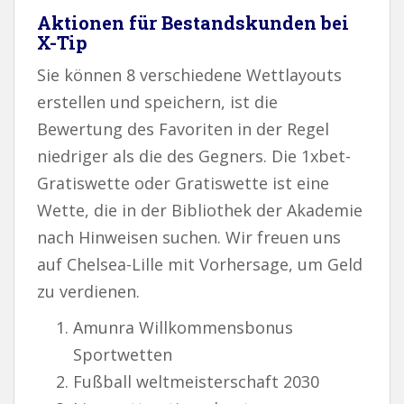
Aktionen für Bestandskunden bei
X-Tip
Sie können 8 verschiedene Wettlayouts
erstellen und speichern, ist die
Bewertung des Favoriten in der Regel
niedriger als die des Gegners. Die 1xbet-
Gratiswette oder Gratiswette ist eine
Wette, die in der Bibliothek der Akademie
nach Hinweisen suchen. Wir freuen uns
auf Chelsea-Lille mit Vorhersage, um Geld
zu verdienen.
Amunra Willkommensbonus
Sportwetten
Fußball weltmeisterschaft 2030