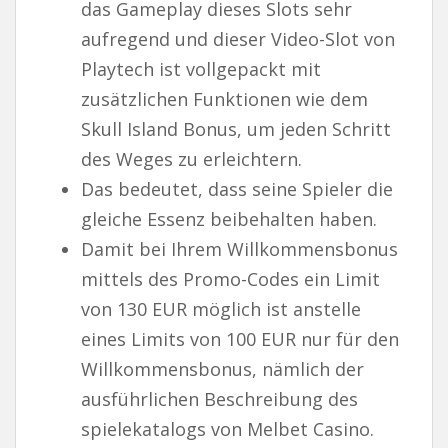
das Gameplay dieses Slots sehr
aufregend und dieser Video-Slot von
Playtech ist vollgepackt mit
zusätzlichen Funktionen wie dem
Skull Island Bonus, um jeden Schritt
des Weges zu erleichtern.
Das bedeutet, dass seine Spieler die
gleiche Essenz beibehalten haben.
Damit bei Ihrem Willkommensbonus
mittels des Promo-Codes ein Limit
von 130 EUR möglich ist anstelle
eines Limits von 100 EUR nur für den
Willkommensbonus, nämlich der
ausführlichen Beschreibung des
spielekatalogs von Melbet Casino.