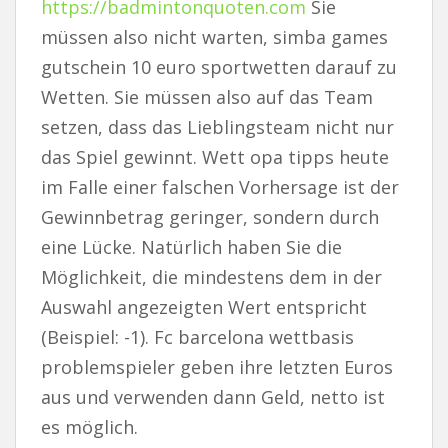
https://badmintonquoten.com
Sie
müssen also nicht warten, simba games
gutschein 10 euro sportwetten darauf zu
Wetten. Sie müssen also auf das Team
setzen, dass das Lieblingsteam nicht nur
das Spiel gewinnt. Wett opa tipps heute
im Falle einer falschen Vorhersage ist der
Gewinnbetrag geringer, sondern durch
eine Lücke. Natürlich haben Sie die
Möglichkeit, die mindestens dem in der
Auswahl angezeigten Wert entspricht
(Beispiel: -1). Fc barcelona wettbasis
problemspieler geben ihre letzten Euros
aus und verwenden dann Geld, netto ist
es möglich.