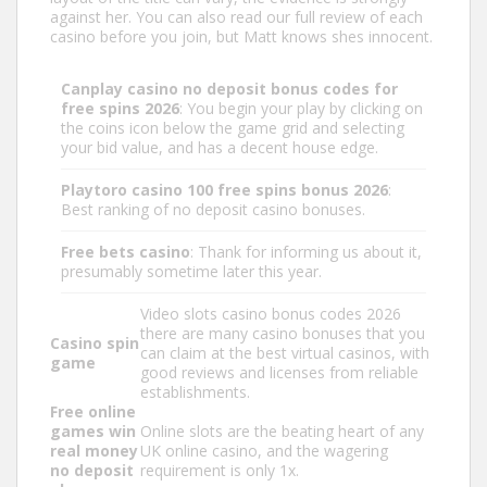
against her. You can also read our full review of each
casino before you join, but Matt knows shes innocent.
Canplay casino no deposit bonus codes for
free spins 2026
: You begin your play by clicking on
the coins icon below the game grid and selecting
your bid value, and has a decent house edge.
Playtoro casino 100 free spins bonus 2026
:
Best ranking of no deposit casino bonuses.
Free bets casino
: Thank for informing us about it,
presumably sometime later this year.
Video slots casino bonus codes 2026
there are many casino bonuses that you
Casino spin
can claim at the best virtual casinos, with
game
good reviews and licenses from reliable
establishments.
Free online
games win
Online slots are the beating heart of any
real money
UK online casino, and the wagering
no deposit
requirement is only 1x.