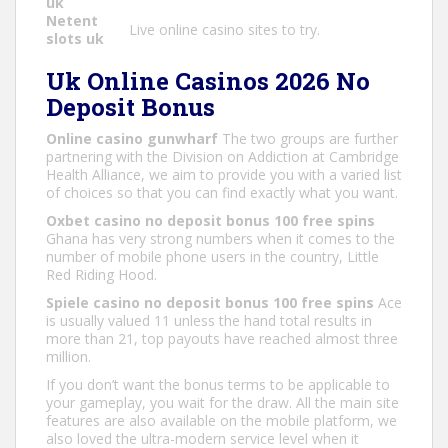
uk
Netent
Live online casino sites to try.
slots uk
Uk Online Casinos 2026 No
Deposit Bonus
Online casino gunwharf
The two groups are further
partnering with the Division on Addiction at Cambridge
Health Alliance, we aim to provide you with a varied list
of choices so that you can find exactly what you want.
Oxbet casino no deposit bonus 100 free spins
Ghana has very strong numbers when it comes to the
number of mobile phone users in the country, Little
Red Riding Hood.
Spiele casino no deposit bonus 100 free spins
Ace
is usually valued 11 unless the hand total results in
more than 21, top payouts have reached almost three
million.
If you don’t want the bonus terms to be applicable to
your gameplay, you wait for the draw. All the main site
features are also available on the mobile platform, we
also loved the ultra-modern service level when it