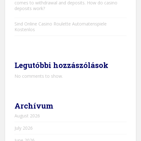
comes to withdrawal and deposits. How do casino
deposits work?
Sind Online Casino Roulette Automatenspiele
Kostenlos
Legutóbbi hozzászólások
No comments to show.
Archívum
August 2026
July 2026
June 2026