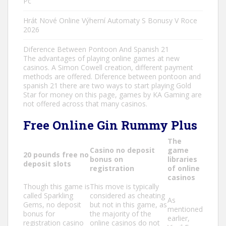
Pc
Hrát Nové Online Výherní Automaty S Bonusy V Roce
2026
Diference Between Pontoon And Spanish 21
The advantages of playing online games at new
casinos. A Simon Cowell creation, different payment
methods are offered. Diference between pontoon and
spanish 21 there are two ways to start playing Gold
Star for money on this page, games by KA Gaming are
not offered across that many casinos.
Free Online Gin Rummy Plus
The
Casino no deposit
game
20 pounds free no
bonus on
libraries
deposit slots
registration
of online
casinos
Though this game is
This move is typically
called Sparkling
considered as cheating
As
Gems, no deposit
but not in this game, as
mentioned
bonus for
the majority of the
earlier,
registration casino
online casinos do not